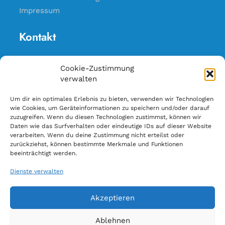
Impressum
Kontakt
Kontakt
Cookie-Zustimmung
Liefergebiet
verwalten
Kundenbereich
Um dir ein optimales Erlebnis zu bieten, verwenden wir Technologien
wie Cookies, um Geräteinformationen zu speichern und/oder darauf
zuzugreifen. Wenn du diesen Technologien zustimmst, können wir
Anschrift ändern
Daten wie das Surfverhalten oder eindeutige IDs auf dieser Website
E-Rechnung
verarbeiten. Wenn du deine Zustimmung nicht erteilst oder
zurückziehst, können bestimmte Merkmale und Funktionen
Lesemappe kündigen
beeinträchtigt werden.
Lieferunterbrechung
Dienste verwalten
Sortimentsänderung
Vertrag widerrufen
Akzeptieren
Zahlungsänderung
Ablehnen