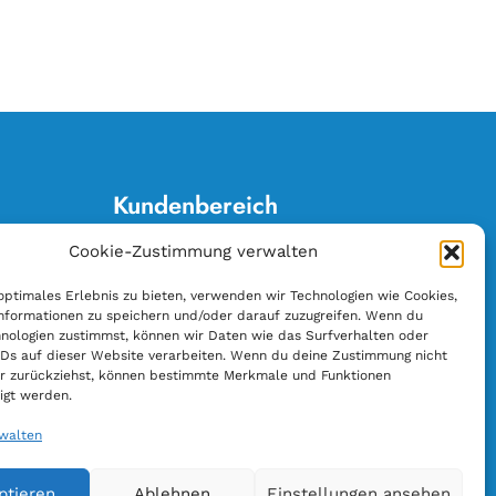
Kundenbereich
Cookie-Zustimmung verwalten
Anschrift ändern
E-Rechnung
optimales Erlebnis zu bieten, verwenden wir Technologien wie Cookies,
nformationen zu speichern und/oder darauf zuzugreifen. Wenn du
Lesemappe kündigen
nologien zustimmst, können wir Daten wie das Surfverhalten oder
Lieferunterbrechung
IDs auf dieser Website verarbeiten. Wenn du deine Zustimmung nicht
der zurückziehst, können bestimmte Merkmale und Funktionen
Sortimentsänderung
igt werden.
Vertrag widerrufen
rwalten
Zahlungsänderung
ptieren
Ablehnen
Einstellungen ansehen