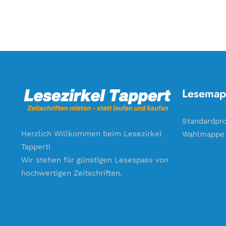
Lesemap
Standardpr
Herzlich Willkommen beim Lesezirkel
Wahlmappe
Tappert!
Wir stehen für günstigen Lesespass von
hochwertigen Zeitschriften.