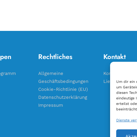
pen
Rechtliches
Kontakt
ogramm
Allgemeine
Kontakt
Geschäftsbedingungen
Liefergebiet
Um dir ein 
um Gerätei
Cookie-Richtlinie (EU)
diesen Tech
Datenschutzerklärung
eindeutige 
erteilst o
Impressum
beeinträcht
Dienste ve
Akze