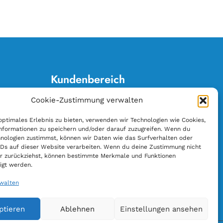
Kundenbereich
Cookie-Zustimmung verwalten
Anschrift ändern
E-Rechnung
optimales Erlebnis zu bieten, verwenden wir Technologien wie Cookies,
nformationen zu speichern und/oder darauf zuzugreifen. Wenn du
Lesemappe kündigen
nologien zustimmst, können wir Daten wie das Surfverhalten oder
Lieferunterbrechung
IDs auf dieser Website verarbeiten. Wenn du deine Zustimmung nicht
der zurückziehst, können bestimmte Merkmale und Funktionen
Sortimentsänderung
igt werden.
Vertrag widerrufen
rwalten
Zahlungsänderung
ptieren
Ablehnen
Einstellungen ansehen