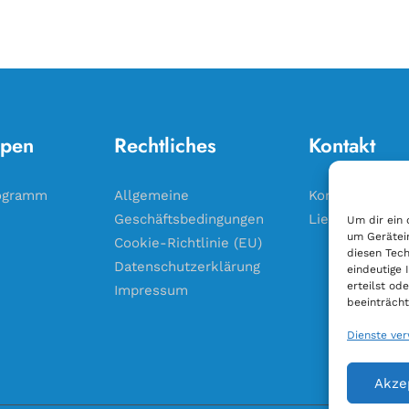
pen
Rechtliches
Kontakt
ogramm
Allgemeine
Kontakt
Geschäftsbedingungen
Liefergebiet
Um dir ein 
um Gerätei
Cookie-Richtlinie (EU)
diesen Tech
Datenschutzerklärung
eindeutige 
erteilst o
Impressum
beeinträcht
Dienste ve
Akze