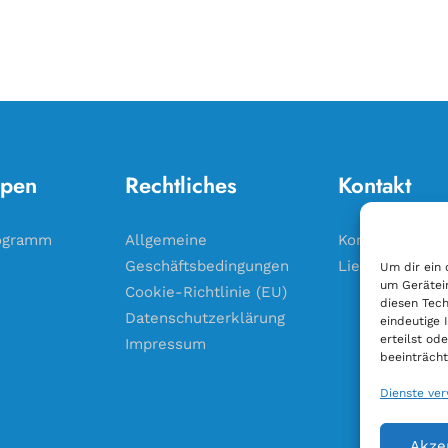
pen
Rechtliches
Kontakt
ogramm
Allgemeine
Kontakt
Geschäftsbedingungen
Liefergebiet
Um dir ein 
um Gerätei
Cookie-Richtlinie (EU)
diesen Tech
Datenschutzerklärung
eindeutige 
erteilst o
Impressum
beeinträcht
Dienste ve
Akze