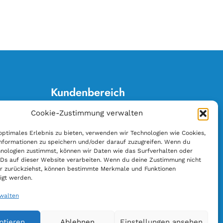
Kundenbereich
Cookie-Zustimmung verwalten
Anschrift ändern
E-Rechnung
optimales Erlebnis zu bieten, verwenden wir Technologien wie Cookies,
nformationen zu speichern und/oder darauf zuzugreifen. Wenn du
Lesemappe kündigen
nologien zustimmst, können wir Daten wie das Surfverhalten oder
Lieferunterbrechung
IDs auf dieser Website verarbeiten. Wenn du deine Zustimmung nicht
der zurückziehst, können bestimmte Merkmale und Funktionen
Sortimentsänderung
igt werden.
Vertrag widerrufen
rwalten
Zahlungsänderung
ptieren
Ablehnen
Einstellungen ansehen