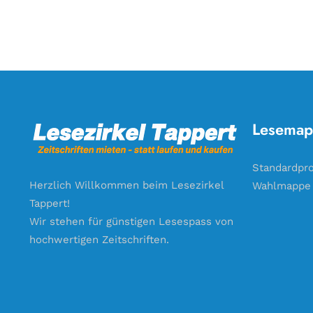
Lesemap
Standardpr
Herzlich Willkommen beim Lesezirkel
Wahlmappe
Tappert!
Wir stehen für günstigen Lesespass von
hochwertigen Zeitschriften.