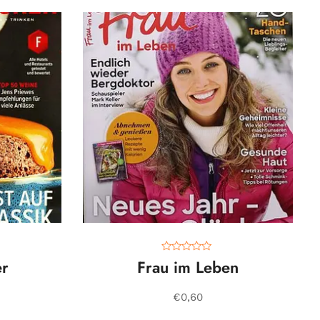
0
er
Frau im Leben
o
u
t
€
0,60
o
f
5