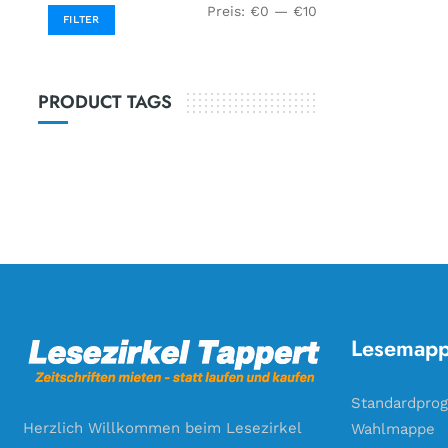
Preis:
€0
—
€10
FILTER
PRODUCT TAGS
Lesemap
Standardpro
Herzlich Willkommen beim Lesezirkel
Wahlmappe